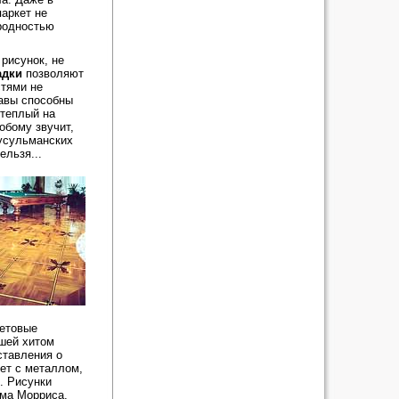
аркет не
ородностью
рисунок, не
адки
позволяют
стями не
тавы способны
 теплый на
обому звучит,
мусульманских
ельзя...
ветовые
вшей хитом
ставления о
ует с металлом,
. Рисунки
ьма Морриса,