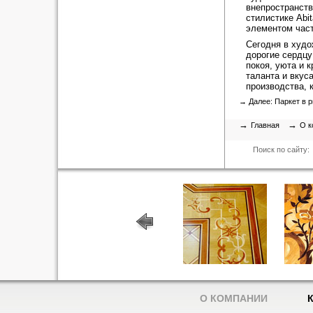
внепространств
стилистике Abi
элементом част
Сегодня в худ
дорогие сердцу
покоя, уюта и к
таланта и вкус
производства, к
→ Далее:
Паркет в 
→
→
Главная
О к
Поиск по сайту:
О КОМПАНИИ