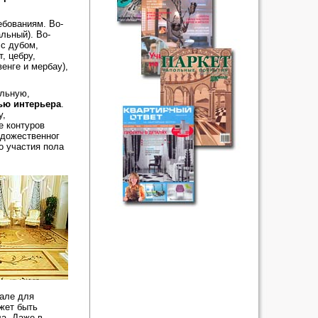
ебованиям. Во-
льный). Во-
 с дубом,
, цебру,
енге и мербау),
ельную,
ью интерьера
.
у,
е контуров
удожественног
о участия пола
зале для
жет быть
ла. Даже в