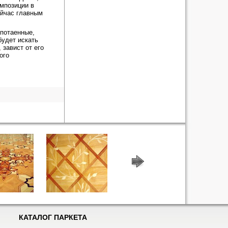
мпозиции в
ейчас главным
потаенные,
будет искать
 завист от его
ого
КАТАЛОГ ПАРКЕТА