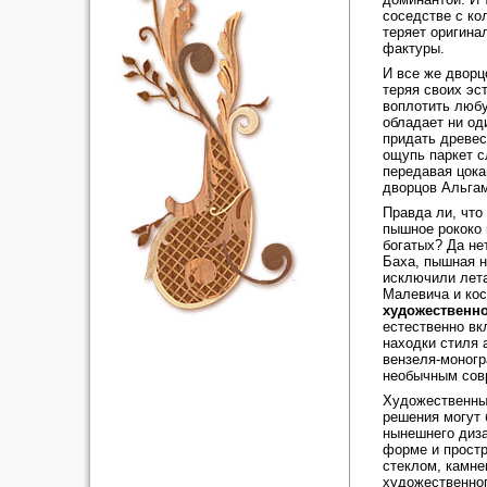
соседстве с ко
теряет оригина
фактуры.
И все же дворц
теряя своих эс
воплотить любу
обладает ни од
придать древес
ощупь паркет с
передавая цока
дворцов Альгам
Правда ли, что
пышное рококо 
богатых? Да не
Баха, пышная н
исключили лет
Малевича и ко
художественно
естественно вк
находки стиля 
вензеля-моног
необычным совр
Художественный
решения могут 
нынешнего диза
форме и простр
стеклом, камне
художественног