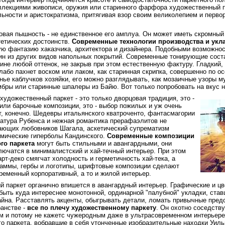
ллекциями живописи, оружия или старинного фарфора художественный п
льности и аристократизма, притягивая взор своим великолепием и перв
овая пышность - не единственное его амплуа. Он может иметь cкромный 
тетических достоинств.
Современные технологии производства и укл
ю фантазию хаказчика, архитектора и дизайнера. Подобными возможно
ин из других видов напольных покрытий. Современные тонирующие сос
ине любой оттенок, не закрыв при этом естественную фактуру. Гладкий,
лабо пахнет воском или лаком, как старинная скрипка, совершенно по ос
нье каблучков хозяйки, его можно разглядывать, как мозаичные узоры 
бры или старинные шпалеры из Байю. Вот только попробовать на вкус н
 художественный паркет - это только дворцовая традиция, это -
или барочные композиции, это - выбор пожилых и уж очень
т, конечно. Шедевры итальянского кватроченто, фантасмагории
атура Рубенса и нежная романтика прерафаэлитов не
ающих любовников Шагала, аскетический супрематизм
смические гиперболы Кандинского.
Современные композиции
го паркета
могут быть стильными и авангардными, они
лючатся в минималистский и хай-течный интерьер. При этом
арт-деко смягчат холодность и герметичность хай-тека, а
раммы, гербы и логотипы, шрифтовые композиции сделают
еменный корпоративный, а то и жилой интерьер.
 паркет органично впишется в авангардный интерьер. Графические и ц
быть куда интереснее монотонной, ординарной "палубной" укладки, ста
йна. Расставлять акценты, обыгрывать детали, ломать привычные пред
анстве -
все по плечу художественному паркету
. Он охотно соседств
м и потому не кажетс чужеродным даже в ультрасовременном интерьере
о паркета, вобравшие в себя утонченные изобразительные находки Уил