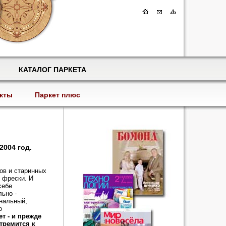
КАТАЛОГ ПАРКЕТА
кты
Паркет плюс
2004 год.
ов и старинных
 фрески. И
себе
льно -
нальный,
о
ет - и прежде
тремится к