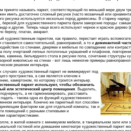
 принято называть паркет, соответствующий по меньшей мере двум тр
жен иметь достаточно сложный рисунок (часто мозаичный или орнамента
ого рисунка используется несколько пород древесины. В старину наряду
, березой для художественного паркета брали заморские породы: самшит
андр и другие. Теперь чаще всего используют черное и красное дерево (в
ую березу, платан, амарант.
й художественным паркетом, как правило, перестает играть вспомогат
 становится самостоятельной, равноправной, а то и
доминантной част
одействие со стенами, дверями и мебелью по совпадению или контраст
а полу очертаний лепных потолочных украшений и плафонов, повторени
ма, каминна, бильярдного стола в рисунке пола, сочетание структуры х
зорной живописью на стенах - вот лишь немногие примеры равноправног
ческом решении интерьера.
 случаях художественный паркет не мимикрирует под
его пространства, а сам является ключом к
нию, камертоном, по которому строится интерьер.
ественный паркет используют, чтобы обозначить
ый или эстетический центр помещения
. Выделить,
 подчеркнуть, а не гармонизиировать, расставить
сгладить - такова одна из функций художественного
менном интерьере. Конечно же паркетный пол способен
диняющим фактором как для отдельной комнаты, так и
сти помещений с разными стилевыми и
ми характеристиками.
олле, в жилой комнате с минимумом мебели, в танцевальном зале или 
ыкальной гостиной или домашнем кинотеатре художественный паркет мо
тогда интерьер подчиняется красоте и самодостаточности паркетного по