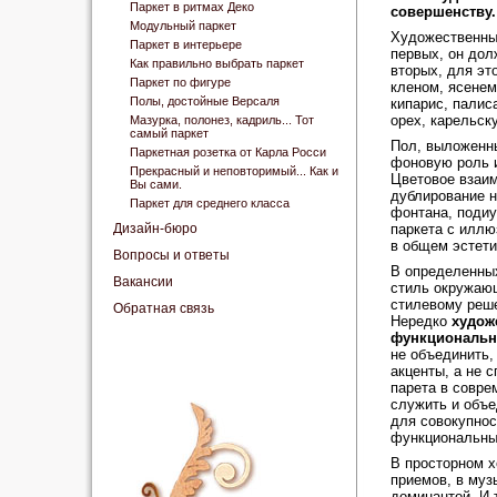
Паркет в ритмах Деко
совершенству.
Модульный паркет
Художественным
Паркет в интерьере
первых, он дол
Как правильно выбрать паркет
вторых, для эт
Паркет по фигуре
кленом, ясенем
Полы, достойные Версаля
кипарис, палис
орех, карельск
Мазурка, полонез, кадриль... Тот
самый паркет
Пол, выложенны
Паркетная розетка от Карла Росси
фоновую роль и
Прекрасный и неповторимый... Как и
Цветовое взаим
Вы сами.
дублирование н
Паркет для среднего класса
фонтана, подиу
Дизайн-бюро
паркета с иллю
в общем эстети
Вопросы и ответы
В определенных
Вакансии
стиль окружающ
стилевому реше
Обратная связь
Нередко
худож
функциональн
не объединить,
акценты, а не 
парета в совре
служить и объе
для совокупно
функциональны
В просторном х
приемов, в муз
доминантой. И 