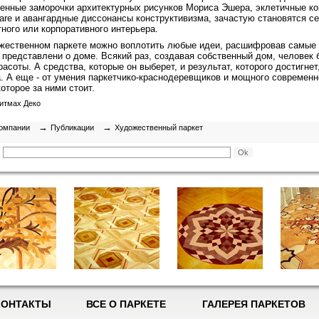
енные заморочки архитектурных рисунков Мориса Эшера, эклетичные ко
tare и авангардные диссонансы конструктивизма, зачастую становятся с
ного или корпоративного интерьера.
ожественном паркете можно воплотить любые идеи, расшифровав самые 
 представлени о доме. Всякий раз, создавая собственный дом, человек 
расоты. А средства, которые он выберет, и результат, которого достигнет,
а. А еще - от умения паркетчико-краснодеревщиков и мощного современн
оторое за ними стоит.
ритмах Деко
→
→
омпании
Публикации
Художественный паркет
КОНТАКТЫ
ВСЕ О ПАРКЕТЕ
ГАЛЕРЕЯ ПАРКЕТОВ