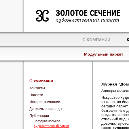
О КОМПАНИИ
Модульный паркет
О компании
Журнал "Дом 
Контакты
Авторы тексто
Новости
Искусство худо
шпалер, но бол
История компании
сегодня паркет
Дипломы и награды
безграничные д
создатели сор
Публикации
стильный вид, 
Звездная карьера
довольствуются
Художественный паркет
всего художес