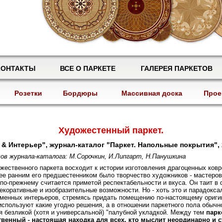
КОНТАКТЫ
ВСЕ О ПАРКЕТЕ
ГАЛЕРЕЯ ПАРКЕТОВ
Розетки
Бордюры
Массивная доска
Прое
Художестенный паркет.
& Интерьер", журнал-каталог "Паркет. Напольные покрытия", 
в журнала-каталога: М.Сорочкин, И.Липгарт, Н.Панушкина
жественного паркета восходит к истории изготовления драгоценных ковр
ее ранним его предшестенником было творчество художников - мастеров
 по-прежнему считается приметой респектабельности и вкуса. Он таит в 
екоративные и изобразительные возможности. Но - хоть это и парадокса
еменных интерьеров, стремясь придать помещению по-настоящему ориги
используют какие угодно решения, а в отношении паркетного пола обычн
 безликой (хотя и универсальной) "палубной укладкой. Между тем
парк
твенный - настоящая находка для всех, кто мыслит неординарно и с