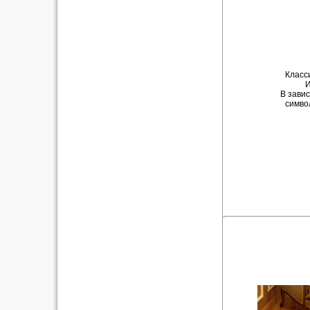
Класси
И
В завис
симво