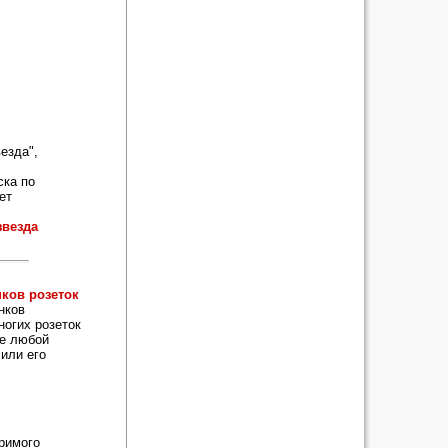
езда",
ска по
ет
звезда
ков розеток
нков
ногих розеток
ие любой
 или его
римого