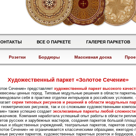
КОНТАКТЫ
ВСЕ О ПАРКЕТЕ
ГАЛЕРЕЯ ПАРКЕТОВ
Розетки
Бордюры
Массивная доска
Прое
Художественный паркет «Золотое Сечение»
отое Сечение» представляет
художественный паркет высокого качест
евесины ценных пород. Типовые модульные решения в области паркетн
мендовали себя в практике отделки интерьеров в российских условиях.
лагает
серии типовых рисунков и решений в области модульных па
 геометрических рисунков, так и со сложными художественными композ
ние» также успешно создает
эксклюзивные паркеты любой сложности
аказчиков. Компания наработала успешный опыт работы в области репли
етов русских и зарубежных мастеров, создания паркетов большой площ
ных и общественных учреждений, театральных паркетов, паркетов сов
лотое Сечение» не ограничивается классическими образцами, ежегодно 
ные рисунки паркетов, художественных паркетных розеток и бордюров, 