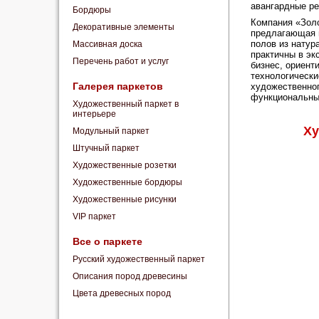
авангардные ре
Бордюры
Компания «Золо
Декоративные элементы
предлагающая н
полов из натур
Массивная доска
практичны в эк
Перечень работ и услуг
бизнес, ориент
технологически
Галерея паркетов
художественног
функциональны,
Художественный паркет в
интерьере
Ху
Модульный паркет
Штучный паркет
Художественные розетки
Художественные бордюры
Художественные рисунки
VIP паркет
Все о паркете
Русский художественный паркет
Описания пород древесины
Цвета древесных пород