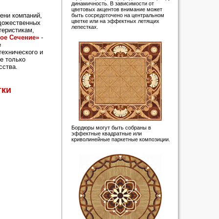
динамичность. В зависимости от
цветовых акцентов внимание может
ени компаний,
быть сосредоточено на центральном
цветке или на эффектных летящих
удожественных
лепестках.
теристикам,
ое Сечение»
-
е
технического и
е только
сства.
тки
Бордюры могут быть собраны в
эффектные квадратные или
криволинейные паркетные композиции.