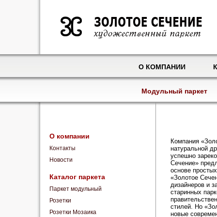
О КОМПАНИИ
Модульный паркет
О компании
Компания «Зол
Контакты
натуральной др
успешно зареко
Новости
Сечение» пред
основе простых
Каталог паркета
«Золотое Сече
дизайнеров и з
Паркет модульный
старинных парк
правительствен
Розетки
стилей. Но «Зо
Розетки Мозаика
новые современ