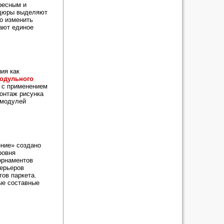
ресным и
рдюры выделяют
о изменить
ают единое
ия как
одульного
 с применением
Монтаж рисунка
 модулей
ение» создано
ровня
орнаментов
терьеров
ов паркета.
ые составные