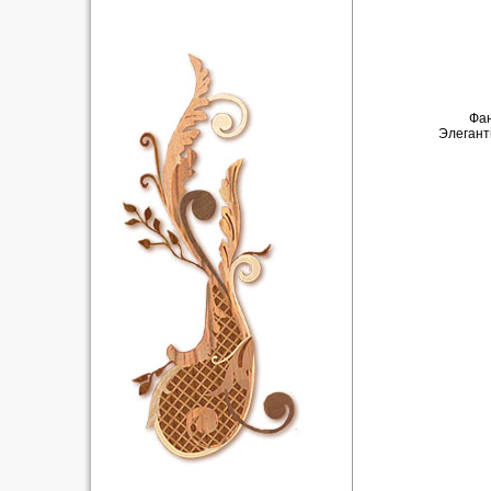
Фан
Элегант