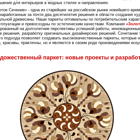
шения для интерьеров в модных стилях и направлениях.
тое Сечение» - одна из старейших на российском рынке новейшего врем
аработанные за почти два десятилетия решения в области создания х
альной древесины. Наши паркеты оптимальны по потребительским харак
сплуатации и превосходны по эстетическим качествам. Компания
«Золот
ированный на долголетние перспективы успешной работы, инновационны
е решения, разработку оригинальных дизайнерских решений. Сочетание 
о подхода позволяет создавать высококачественные паркеты, которые н
 красивы, практичны, но и являются в своем роде произведениями иску
дожественный паркет: новые проекты и разрабо