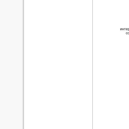
интер
с