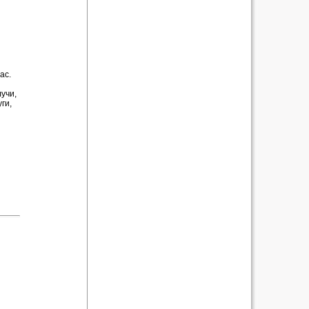
ас.
учи,
ги,