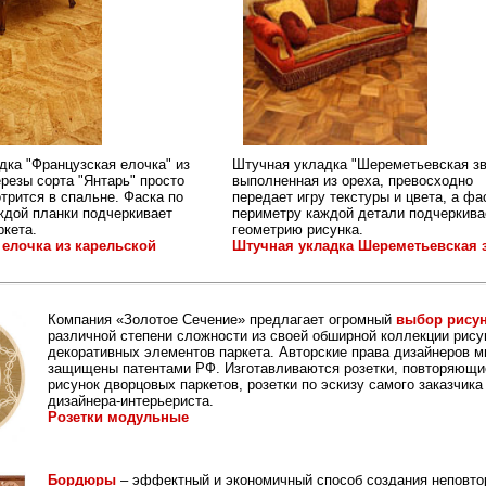
дка "Французская елочка" из
Штучная укладка "Шереметьевская зв
резы сорта "Янтарь" просто
выполненная из ореха, превосходно
трится в спальне. Фаска по
передает игру текстуры и цвета, а фа
ждой планки подчеркивает
периметру каждой детали подчеркива
ркета.
геометрию рисунка.
 елочка из карельской
Штучная укладка Шереметьевская 
Компания «Золотое Сечение» предлагает огромный
выбор рисун
различной степени сложности из своей обширной коллекции рису
декоративных элементов паркета. Авторские права дизайнеров м
защищены патентами РФ. Изготавливаются розетки, повторяющ
рисунок дворцовых паркетов, розетки по эскизу самого заказчика
дизайнера-интерьериста.
Розетки модульные
Бордюры
– эффектный и экономичный способ создания неповто