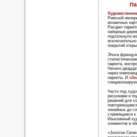
Па
Художественн
Римской импери
мозаичных кар
Расцвет паркет
наборные дере
подтолкнуло ма
исключительно 
покрытий откры
Эпоха французс
стилистические
паркета, воспр
Начало двадцат
через композиц
паркеты. И
«Зо
специализирующ
Часто под худ
рисунками и по
решений для со
повторяющимся
линейных до с
стремящиеся к 
Изысканный ху
элементов в об
«Золотое Сече