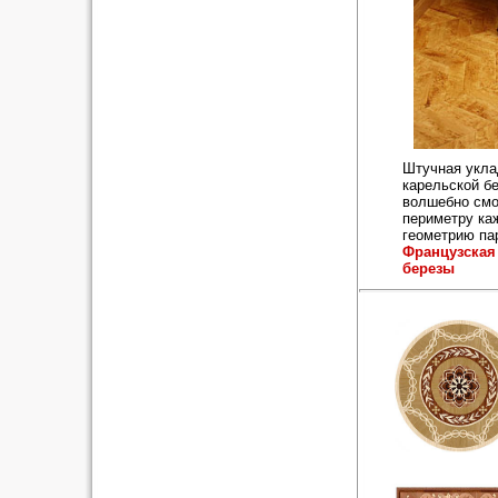
Штучная укла
карельской бе
волшебно смо
периметру ка
геометрию па
Французская
березы