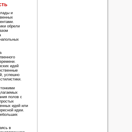
сть
ллады и
твенных
ентами.
амки обрели
азом
а
 напольных
а
твенного
времени.
рских идей
ественные
й, успешно
стилистики.
 тонкими
длагаемых
ния полов с
простых
венных идей или
ересной идеи.
небольших
аясь в