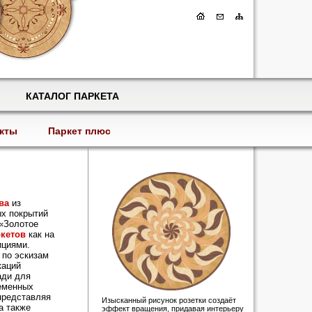
КАТАЛОГ ПАРКЕТА
кты
Паркет плюс
ва
из
ых покрытий
 «Золотое
ркетов
как на
ициями.
по эскизам
каций
ади для
ременных
представляя
Изысканный рисунок розетки создаёт
а также
эффект вращения, придавая интерьеру