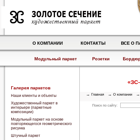
О КОМПАНИИ
КОНТАКТЫ
ВСЕ О П
Модульный паркет
Розетки
Бордю
«ЗC-
Галерея паркетов
→
→
Главная
О компании
Наши клиенты и объекты
Художественный паркет в
Поиск по сайту:
интерьере (паркетные
композиции)
Модульный паркет на основе
повторяющегося геометрического
рисунка
Штучный паркет