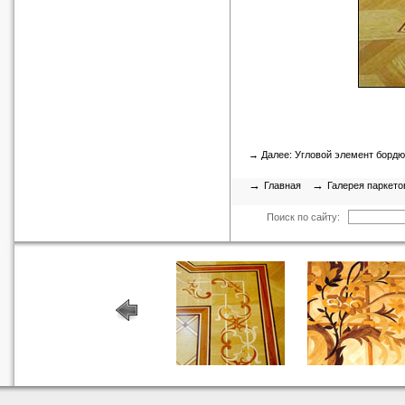
→ Далее:
Угловой элемент борд
→
→
Главная
Галерея паркето
Поиск по сайту: